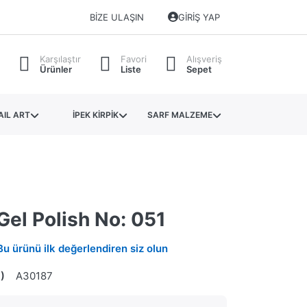
BIZE ULAŞIN
GIRIŞ YAP
Karşılaştır
Favori
Alışveriş
Ürünler
Liste
Sepet
AIL ART
İPEK KİRPİK
SARF MALZEME
Gel Polish No: 051
Bu ürünü ilk değerlendiren siz olun
)
A30187