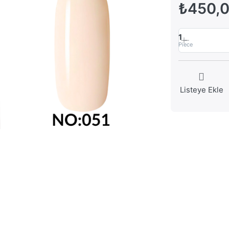
₺450,
1
Piece
Listeye Ekle