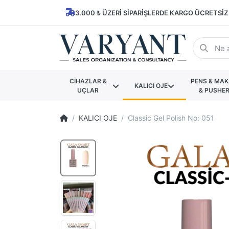
3.000 ₺ ÜZERI SIPARIŞLERDE KARGO ÜCRETSIZ
CİHAZLAR &
PENS & MA
KALICI OJE
UÇLAR
& PUSHE
KALICI OJE
Classic Gel Polish No: 051