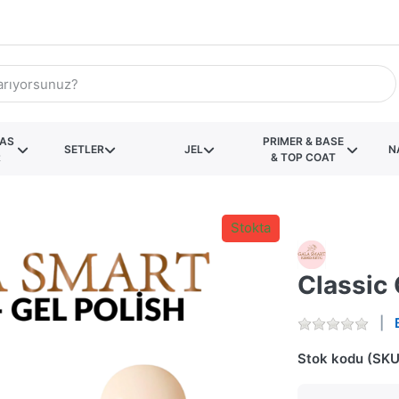
KAS
PRIMER & BASE
SETLER
JEL
N
R
& TOP COAT
Stokta
Classic 
Stok kodu (SKU