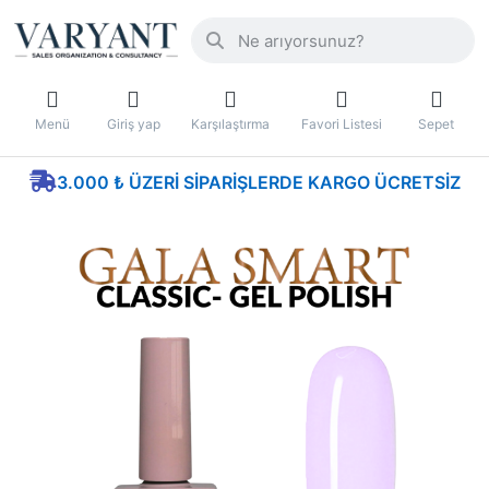
Menü
Giriş yap
Karşılaştırma
Favori Listesi
Sepet
3.000 ₺ ÜZERI SIPARIŞLERDE KARGO ÜCRETSIZ