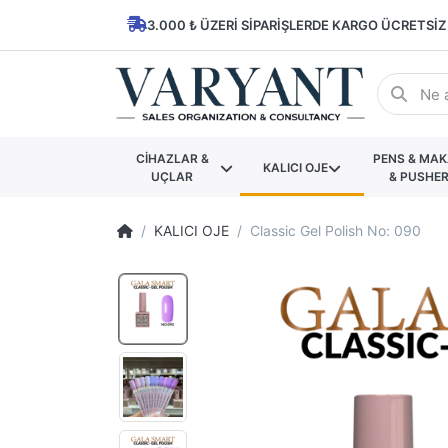
3.000 ₺ ÜZERI SIPARIŞLERDE KARGO ÜCRETSIZ
CİHAZLAR &
PENS & MA
KALICI OJE
UÇLAR
& PUSHE
KALICI OJE
Classic Gel Polish No: 090