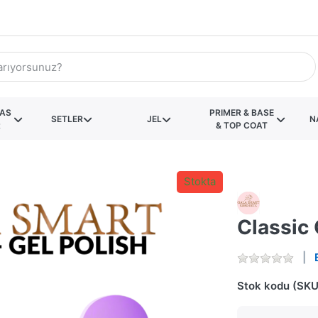
KAS
PRIMER & BASE
SETLER
JEL
N
R
& TOP COAT
Stokta
Classic 
Stok kodu (SKU