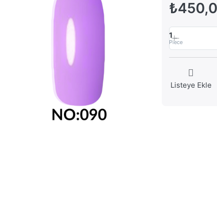
₺450,
1
Piece
Listeye Ekle