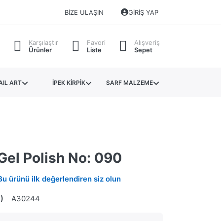
BIZE ULAŞIN
GIRIŞ YAP
Karşılaştır
Favori
Alışveriş
Ürünler
Liste
Sepet
AIL ART
İPEK KİRPİK
SARF MALZEME
Gel Polish No: 090
Bu ürünü ilk değerlendiren siz olun
)
A30244