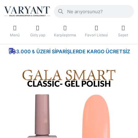
Menü
Giriş yap
Karşılaştırma
Favori Listesi
Sepet
3.000 ₺ ÜZERI SIPARIŞLERDE KARGO ÜCRETSIZ