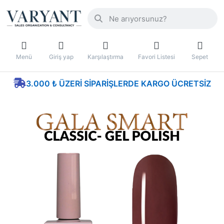
Menü
Giriş yap
Karşılaştırma
Favori Listesi
Sepet
3.000 ₺ ÜZERI SIPARIŞLERDE KARGO ÜCRETSIZ