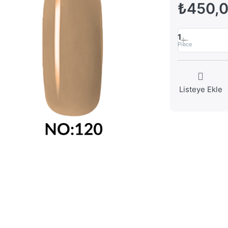
₺450,
1
Piece
Listeye Ekle