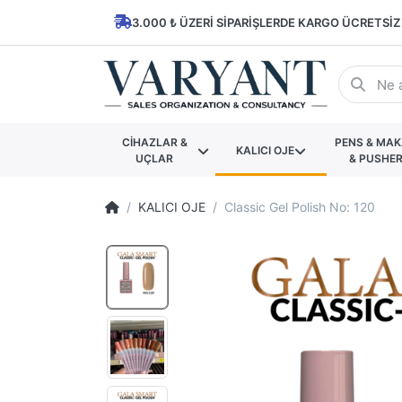
3.000 ₺ ÜZERI SIPARIŞLERDE KARGO ÜCRETSIZ
CİHAZLAR &
PENS & MA
KALICI OJE
UÇLAR
& PUSHE
KALICI OJE
Classic Gel Polish No: 120