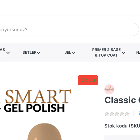
KAS
PRIMER & BASE
SETLER
JEL
N
R
& TOP COAT
Stokta
Classic 
Stok kodu (SKU