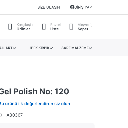
BIZE ULAŞIN
GIRIŞ YAP
Karşılaştır
Favori
Alışveriş
Ürünler
Liste
Sepet
AIL ART
İPEK KİRPİK
SARF MALZEME
Gel Polish No: 120
Bu ürünü ilk değerlendiren siz olun
)
A30367