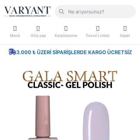
Menü
Giriş yap
Karşılaştırma
Favori Listesi
Sepet
3.000 ₺ ÜZERI SIPARIŞLERDE KARGO ÜCRETSIZ