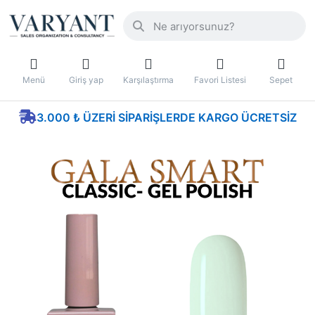
Menü
Giriş yap
Karşılaştırma
Favori Listesi
Sepet
3.000 ₺ ÜZERI SIPARIŞLERDE KARGO ÜCRETSIZ