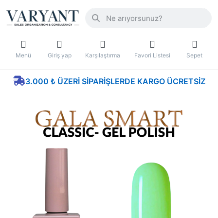
Menü
Giriş yap
Karşılaştırma
Favori Listesi
Sepet
3.000 ₺ ÜZERI SIPARIŞLERDE KARGO ÜCRETSIZ