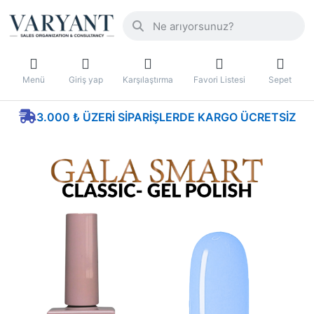
Menü
Giriş yap
Karşılaştırma
Favori Listesi
Sepet
3.000 ₺ ÜZERI SIPARIŞLERDE KARGO ÜCRETSIZ