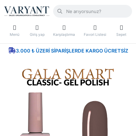
Menü
Giriş yap
Karşılaştırma
Favori Listesi
Sepet
3.000 ₺ ÜZERI SIPARIŞLERDE KARGO ÜCRETSIZ