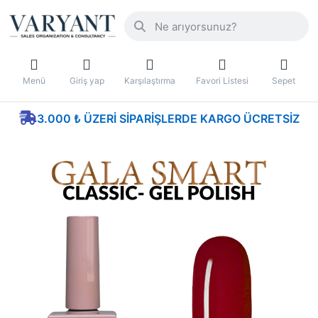
Menü
Giriş yap
Karşılaştırma
Favori Listesi
Sepet
3.000 ₺ ÜZERI SIPARIŞLERDE KARGO ÜCRETSIZ