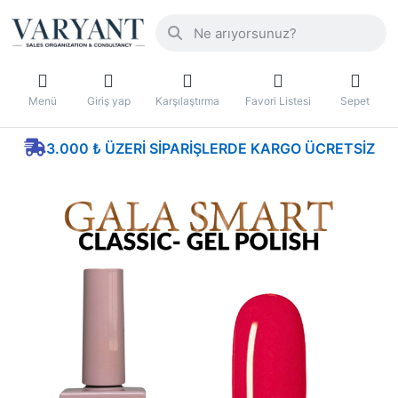
Menü
Giriş yap
Karşılaştırma
Favori Listesi
Sepet
3.000 ₺ ÜZERI SIPARIŞLERDE KARGO ÜCRETSIZ