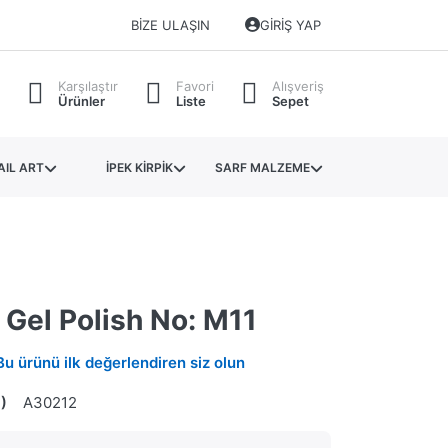
BIZE ULAŞIN
GIRIŞ YAP
Karşılaştır
Favori
Alışveriş
Ürünler
Liste
Sepet
AIL ART
İPEK KİRPİK
SARF MALZEME
Gel Polish No: M11
Bu ürünü ilk değerlendiren siz olun
)
A30212