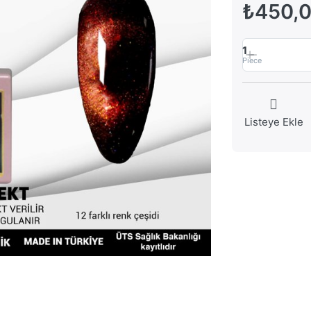
₺450,
1
Piece
Listeye Ekle