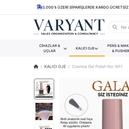
3.000 ₺ ÜZERI SIPARIŞLERDE KARGO ÜCRETSIZ
CİHAZLAR &
PENS & MA
KALICI OJE
UÇLAR
& PUSHE
KALICI OJE
Cosmos Gel Polish No: M11