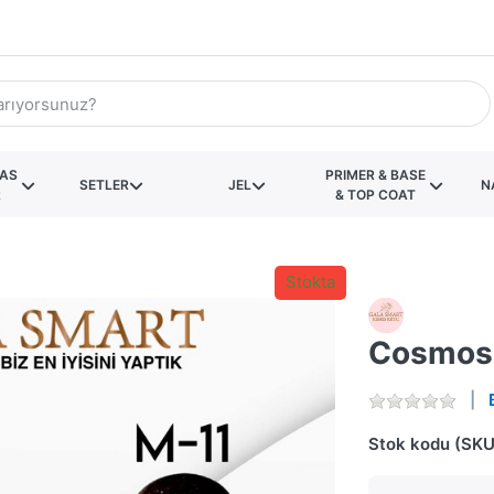
KAS
PRIMER & BASE
SETLER
JEL
N
R
& TOP COAT
Stokta
Cosmos 
Stok kodu (SKU