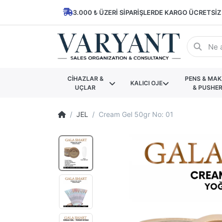
3.000 ₺ ÜZERI SIPARIŞLERDE KARGO ÜCRETSIZ
CİHAZLAR &
PENS & MA
KALICI OJE
UÇLAR
& PUSHE
JEL
Cream Gel 50gr No: 01