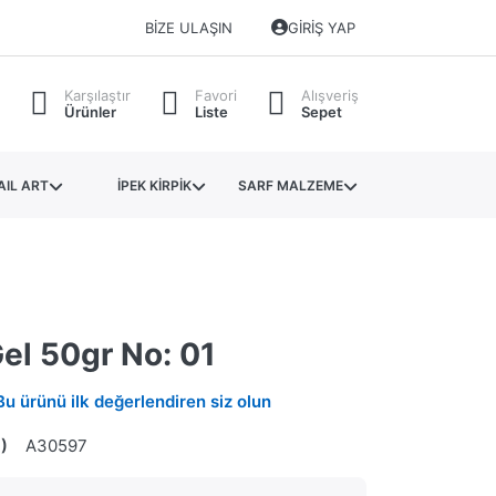
BIZE ULAŞIN
GIRIŞ YAP
Karşılaştır
Favori
Alışveriş
Ürünler
Liste
Sepet
AIL ART
İPEK KİRPİK
SARF MALZEME
el 50gr No: 01
Bu ürünü ilk değerlendiren siz olun
)
A30597