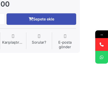
,00
Sepete ekle
→
Karşılaştırma
Sorular?
E-posta
gönder