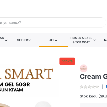
KAS
PRIMER & BASE
SETLER
JEL
N
R
& TOP COAT
Stokta
Cream G
Stok kodu (SKU