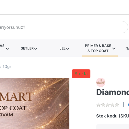
KAS
PRIMER & BASE
SETLER
JEL
N
R
& TOP COAT
p 10gr
Stokta
Diamond
Stok kodu (SKU