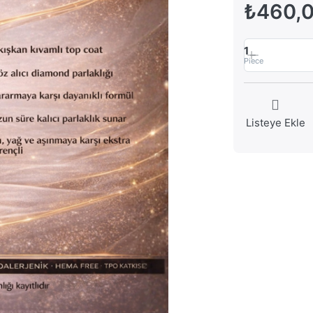
₺460,
1
Piece
Listeye Ekle