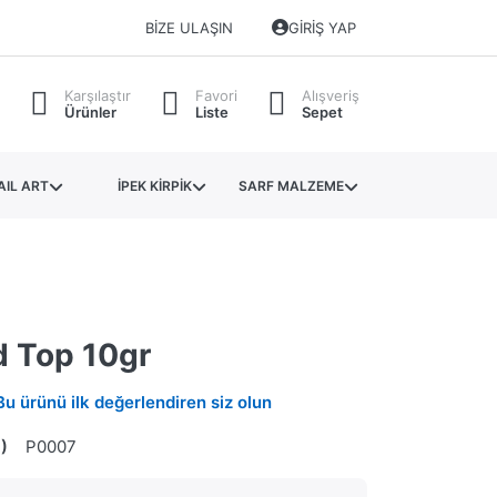
BIZE ULAŞIN
GIRIŞ YAP
Karşılaştır
Favori
Alışveriş
Ürünler
Liste
Sepet
AIL ART
İPEK KİRPİK
SARF MALZEME
 Top 10gr
Bu ürünü ilk değerlendiren siz olun
)
P0007