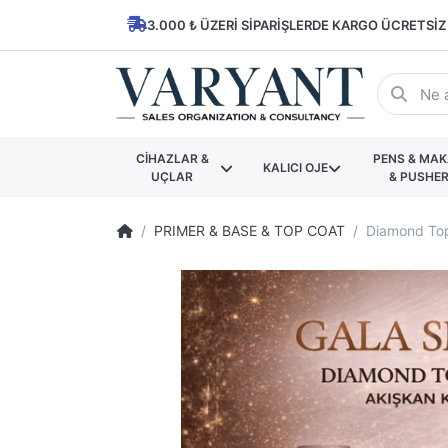
3.000 ₺ ÜZERI SIPARIŞLERDE KARGO ÜCRETSIZ
CİHAZLAR &
PENS & MA
KALICI OJE
UÇLAR
& PUSHE
PRIMER & BASE & TOP COAT
Diamond To