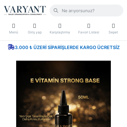
Menü
Giriş yap
Karşılaştırma
Favori Listesi
Sepet
3.000 ₺ ÜZERI SIPARIŞLERDE KARGO ÜCRETSIZ