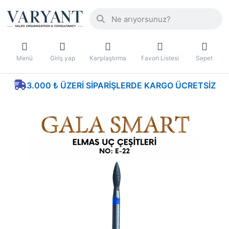
Menü
Giriş yap
Karşılaştırma
Favori Listesi
Sepet
3.000 ₺ ÜZERI SIPARIŞLERDE KARGO ÜCRETSIZ