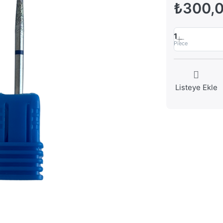
₺300,
1
Piece
Listeye Ekle