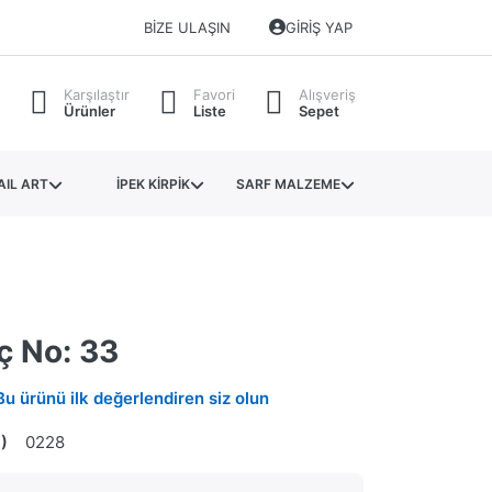
BIZE ULAŞIN
GIRIŞ YAP
Karşılaştır
Favori
Alışveriş
Ürünler
Liste
Sepet
AIL ART
İPEK KİRPİK
SARF MALZEME
ç No: 33
Bu ürünü ilk değerlendiren siz olun
)
0228