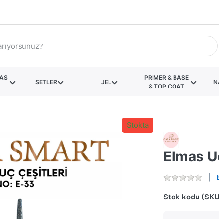
KAS
PRIMER & BASE
SETLER
JEL
N
R
& TOP COAT
Stokta
Elmas U
Stok kodu (SKU