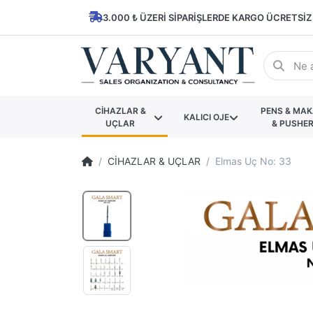
3.000 ₺ ÜZERI SIPARIŞLERDE KARGO ÜCRETSIZ
CİHAZLAR &
PENS & MA
KALICI OJE
UÇLAR
& PUSHE
CİHAZLAR & UÇLAR
Elmas Uç No: 33