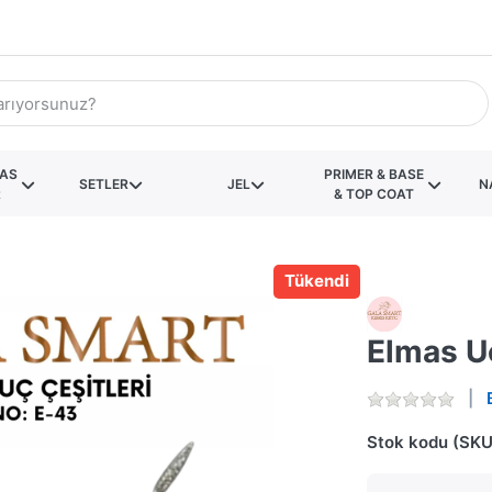
KAS
PRIMER & BASE
SETLER
JEL
N
R
& TOP COAT
Tükendi
Elmas U
Stok kodu (SKU