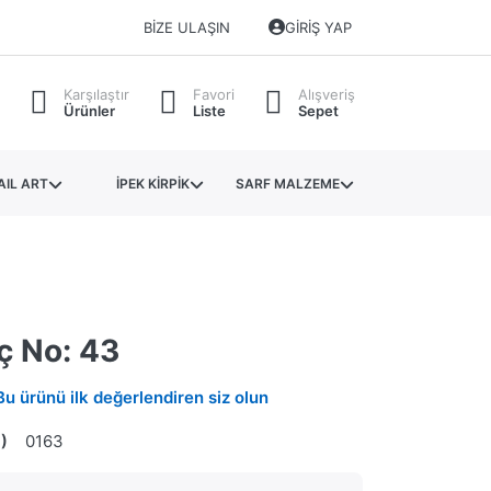
BIZE ULAŞIN
GIRIŞ YAP
Karşılaştır
Favori
Alışveriş
Ürünler
Liste
Sepet
AIL ART
İPEK KİRPİK
SARF MALZEME
ç No: 43
Bu ürünü ilk değerlendiren siz olun
)
0163