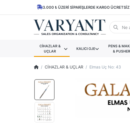
3.000 ₺ ÜZERI SIPARIŞLERDE KARGO ÜCRETSIZ
CİHAZLAR &
PENS & MA
KALICI OJE
UÇLAR
& PUSHE
CİHAZLAR & UÇLAR
Elmas Uç No: 43