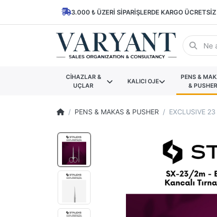
3.000 ₺ ÜZERI SIPARIŞLERDE KARGO ÜCRETSIZ
CİHAZLAR &
PENS & MA
KALICI OJE
UÇLAR
& PUSHE
PENS & MAKAS & PUSHER
EXCLUSIVE 23 T