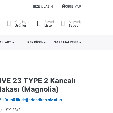
BIZE ULAŞIN
GIRIŞ YAP
Karşılaştır
Favori
Alışveriş
Ürünler
Liste
Sepet
AIL ART
İPEK KİRPİK
SARF MALZEME
VE 23 TYPE 2 Kancalı
Makası (Magnolia)
Bu ürünü ilk değerlendiren siz olun
)
SX-23/2m