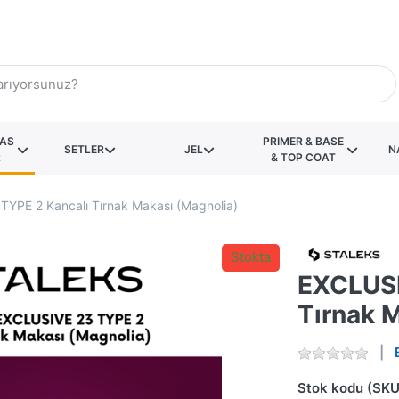
KAS
PRIMER & BASE
SETLER
JEL
N
R
& TOP COAT
YPE 2 Kancalı Tırnak Makası (Magnolia)
Stokta
EXCLUSI
Tırnak 
Stok kodu (SKU