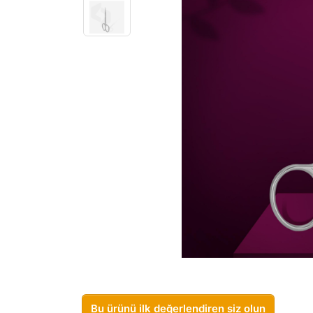
Bu ürünü ilk değerlendiren siz olun