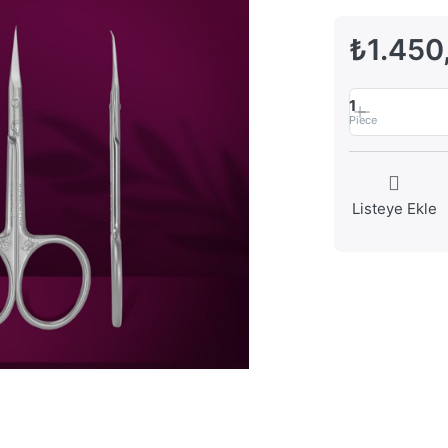
₺1.450
1
Piece
Listeye Ekle