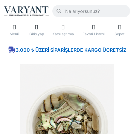
Menü
Giriş yap
Karşılaştırma
Favori Listesi
Sepet
3.000 ₺ ÜZERI SIPARIŞLERDE KARGO ÜCRETSIZ