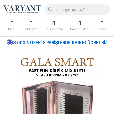
Menü
Giriş yap
Karşılaştırma
Favori Listesi
Sepet
3.000 ₺ ÜZERI SIPARIŞLERDE KARGO ÜCRETSIZ