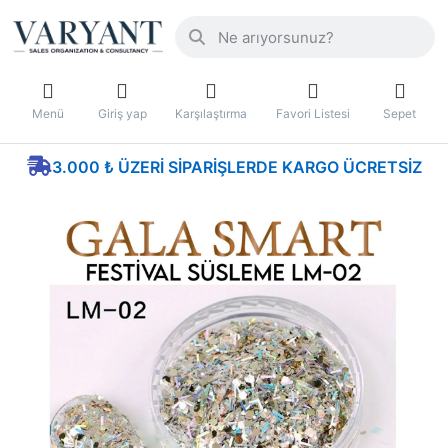
Menü
Giriş yap
Karşılaştırma
Favori Listesi
Sepet
3.000 ₺ ÜZERI SIPARIŞLERDE KARGO ÜCRETSIZ