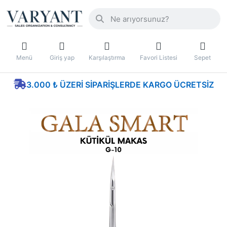
Menü
Giriş yap
Karşılaştırma
Favori Listesi
Sepet
3.000 ₺ ÜZERI SIPARIŞLERDE KARGO ÜCRETSIZ