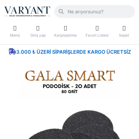
Menü
Giriş yap
Karşılaştırma
Favori Listesi
Sepet
3.000 ₺ ÜZERI SIPARIŞLERDE KARGO ÜCRETSIZ