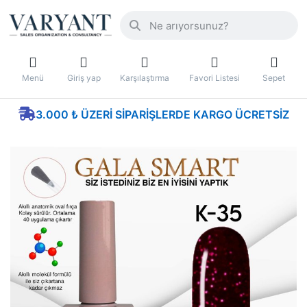
Menü
Giriş yap
Karşılaştırma
Favori Listesi
Sepet
3.000 ₺ ÜZERI SIPARIŞLERDE KARGO ÜCRETSIZ