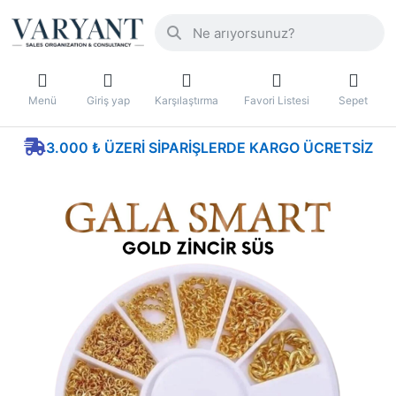
Menü
Giriş yap
Karşılaştırma
Favori Listesi
Sepet
3.000 ₺ ÜZERI SIPARIŞLERDE KARGO ÜCRETSIZ