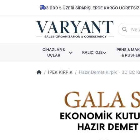
3.000 ₺ ÜZERI SIPARIŞLERDE KARGO ÜCRETSIZ
CİHAZLAR &
PENS & MA
KALICI OJE
UÇLAR
& PUSHE
İPEK KİRPİK
Hazır Demet Kirpik - 3D CC Kı