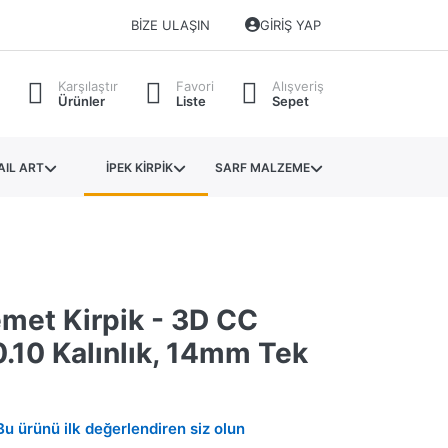
BIZE ULAŞIN
GIRIŞ YAP
Karşılaştır
Favori
Alışveriş
Ürünler
Liste
Sepet
AIL ART
İPEK KİRPİK
SARF MALZEME
emet Kirpik - 3D CC
0.10 Kalınlık, 14mm Tek
Bu ürünü ilk değerlendiren siz olun