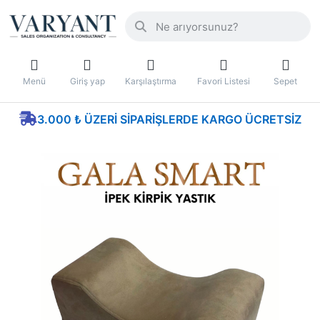
Menü
Giriş yap
Karşılaştırma
Favori Listesi
Sepet
3.000 ₺ ÜZERI SIPARIŞLERDE KARGO ÜCRETSIZ