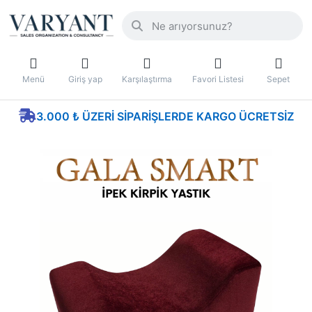
Menü
Giriş yap
Karşılaştırma
Favori Listesi
Sepet
3.000 ₺ ÜZERI SIPARIŞLERDE KARGO ÜCRETSIZ