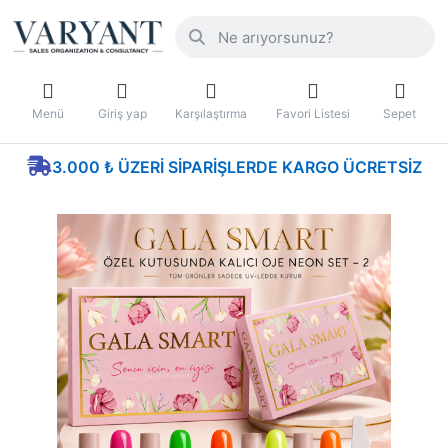
Menü
Giriş yap
Karşılaştırma
Favori Listesi
Sepet
3.000 ₺ ÜZERI SIPARIŞLERDE KARGO ÜCRETSIZ