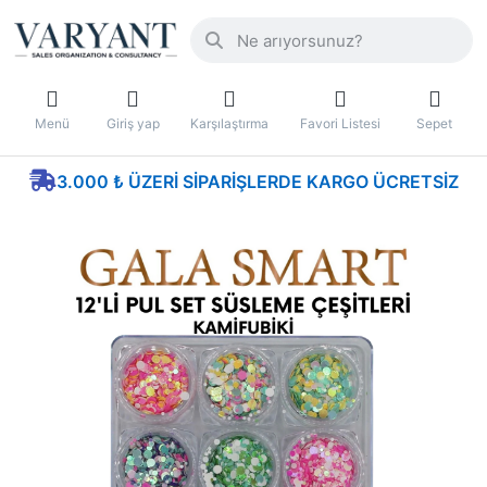
Menü
Giriş yap
Karşılaştırma
Favori Listesi
Sepet
3.000 ₺ ÜZERI SIPARIŞLERDE KARGO ÜCRETSIZ