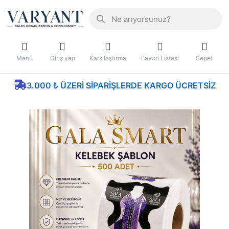
Menü
Giriş yap
Karşılaştırma
Favori Listesi
Sepet
3.000 ₺ ÜZERI SIPARIŞLERDE KARGO ÜCRETSIZ