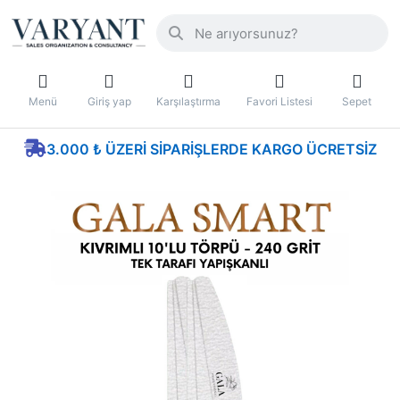
Menü
Giriş yap
Karşılaştırma
Favori Listesi
Sepet
3.000 ₺ ÜZERI SIPARIŞLERDE KARGO ÜCRETSIZ