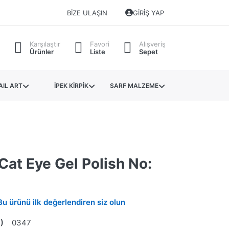
BIZE ULAŞIN
GIRIŞ YAP
Karşılaştır
Favori
Alışveriş
Ürünler
Liste
Sepet
AIL ART
İPEK KİRPİK
SARF MALZEME
Cat Eye Gel Polish No:
Bu ürünü ilk değerlendiren siz olun
)
0347