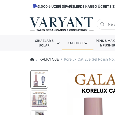
3.000 ₺ ÜZERI SIPARIŞLERDE KARGO ÜCRETSIZ
CİHAZLAR &
PENS & MA
KALICI OJE
UÇLAR
& PUSHE
KALICI OJE
Korelux Cat Eye Gel Polish No