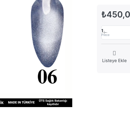
₺450,
1
Piece
Listeye Ekle