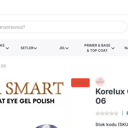
KAS
PRIMER & BASE
SETLER
JEL
N
R
& TOP COAT
: 06
Stokta
Korelux 
06
Stok kodu (SKU