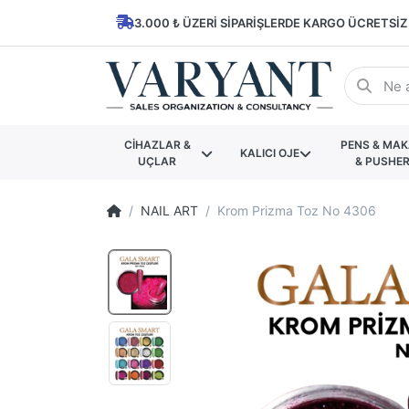
3.000 ₺ ÜZERI SIPARIŞLERDE KARGO ÜCRETSIZ
CİHAZLAR &
PENS & MA
KALICI OJE
UÇLAR
& PUSHE
NAIL ART
Krom Prizma Toz No 4306