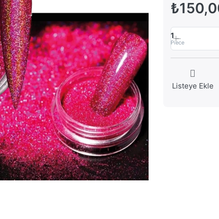
₺150,0
1
Piece
Listeye Ekle