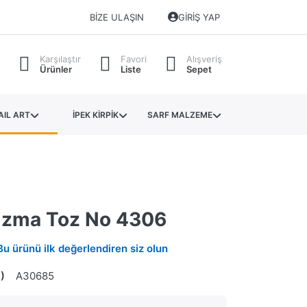
BIZE ULAŞIN
GIRIŞ YAP
Karşılaştır
Favori
Alışveriş
Ürünler
Liste
Sepet
AIL ART
İPEK KİRPİK
SARF MALZEME
izma Toz No 4306
Bu ürünü ilk değerlendiren siz olun
)
A30685