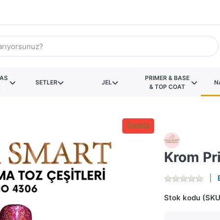
KAS
PRIMER & BASE
SETLER
JEL
N
R
& TOP COAT
Stokta
Krom Pr
Stok kodu (SKU