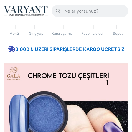
Menü
Giriş yap
Karşılaştırma
Favori Listesi
Sepet
3.000 ₺ ÜZERI SIPARIŞLERDE KARGO ÜCRETSIZ