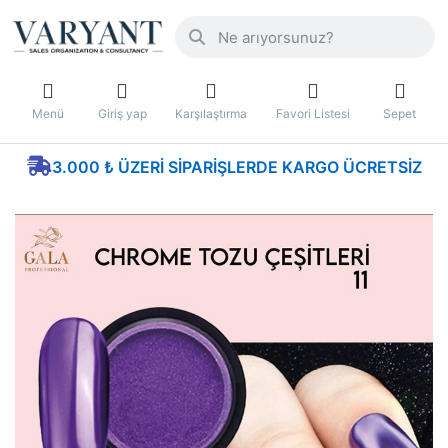
Menü
Giriş yap
Karşılaştırma
Favori Listesi
Sepet
3.000 ₺ ÜZERI SIPARIŞLERDE KARGO ÜCRETSIZ