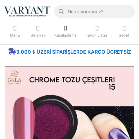
Menü
Giriş yap
Karşılaştırma
Favori Listesi
Sepet
3.000 ₺ ÜZERI SIPARIŞLERDE KARGO ÜCRETSIZ