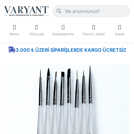
Menü
Giriş yap
Karşılaştırma
Favori Listesi
Sepet
3.000 ₺ ÜZERI SIPARIŞLERDE KARGO ÜCRETSIZ