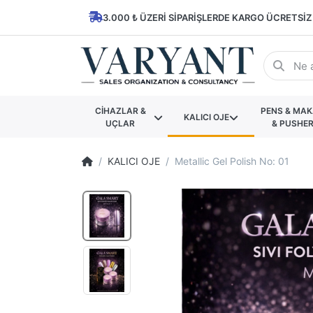
3.000 ₺ ÜZERI SIPARIŞLERDE KARGO ÜCRETSIZ
CİHAZLAR &
PENS & MA
KALICI OJE
UÇLAR
& PUSHE
KALICI OJE
Metallic Gel Polish No: 01