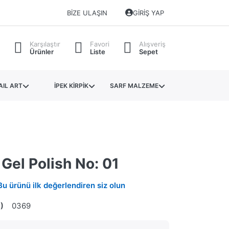
BIZE ULAŞIN
GIRIŞ YAP
Karşılaştır
Favori
Alışveriş
Ürünler
Liste
Sepet
AIL ART
İPEK KİRPİK
SARF MALZEME
 Gel Polish No: 01
Bu ürünü ilk değerlendiren siz olun
)
0369