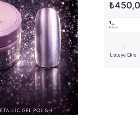
₺450,
1
Piece
Listeye Ekle