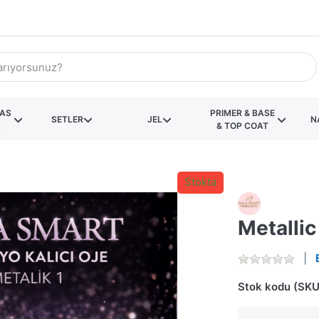
KAS
PRIMER & BASE
SETLER
JEL
N
R
& TOP COAT
Stokta
Metallic
Stok kodu (SKU