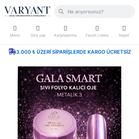
Menü
Giriş yap
Karşılaştırma
Favori Listesi
Sepet
3.000 ₺ ÜZERI SIPARIŞLERDE KARGO ÜCRETSIZ