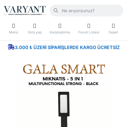
Menü
Giriş yap
Karşılaştırma
Favori Listesi
Sepet
3.000 ₺ ÜZERI SIPARIŞLERDE KARGO ÜCRETSIZ