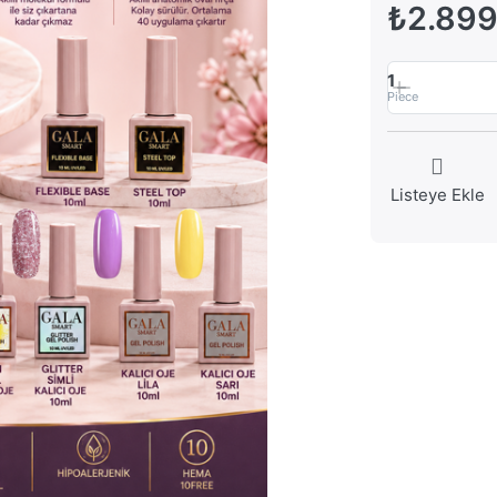
₺2.899
1
Piece
Listeye Ekle