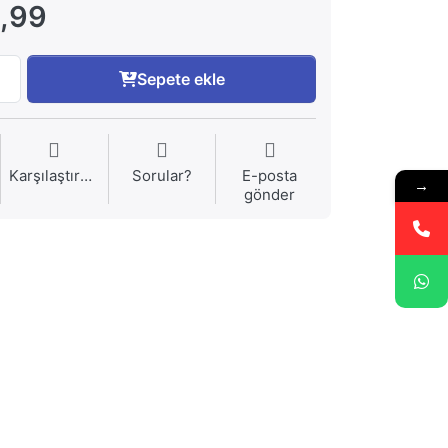
,99
Sepete ekle
Karşılaştırma
Sorular?
E-posta
→
gönder