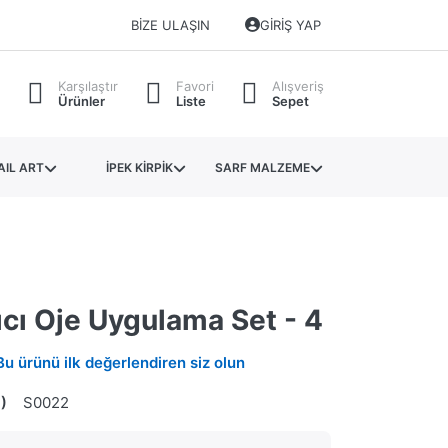
BIZE ULAŞIN
GIRIŞ YAP
Karşılaştır
Favori
Alışveriş
Ürünler
Liste
Sepet
AIL ART
İPEK KİRPİK
SARF MALZEME
ıcı Oje Uygulama Set - 4
Bu ürünü ilk değerlendiren siz olun
)
S0022