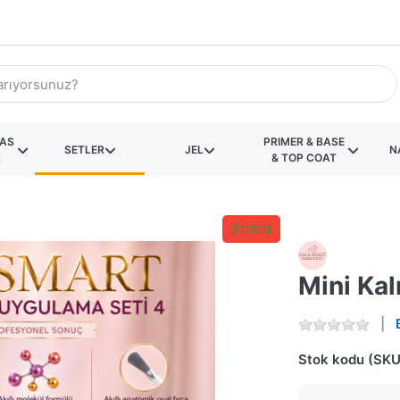
KAS
PRIMER & BASE
SETLER
JEL
N
R
& TOP COAT
Stokta
Mini Kal
Stok kodu (SKU