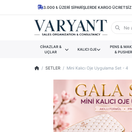
3.000 ₺ ÜZERI SIPARIŞLERDE KARGO ÜCRETSIZ
CİHAZLAR &
PENS & MA
KALICI OJE
UÇLAR
& PUSHE
SETLER
Mini Kalıcı Oje Uygulama Set - 4