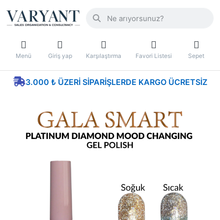
Menü
Giriş yap
Karşılaştırma
Favori Listesi
Sepet
3.000 ₺ ÜZERI SIPARIŞLERDE KARGO ÜCRETSIZ