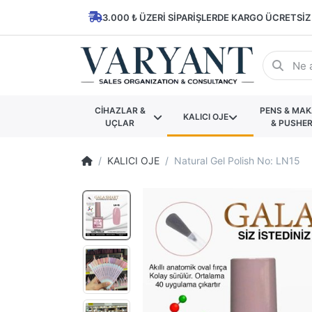
3.000 ₺ ÜZERI SIPARIŞLERDE KARGO ÜCRETSIZ
CİHAZLAR &
PENS & MA
KALICI OJE
UÇLAR
& PUSHE
KALICI OJE
Natural Gel Polish No: LN15