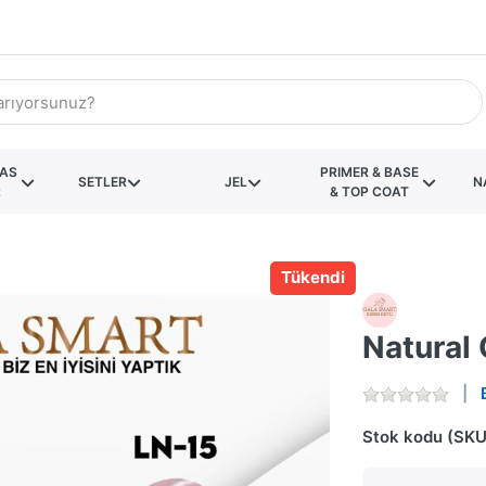
KAS
PRIMER & BASE
SETLER
JEL
N
R
& TOP COAT
Tükendi
Natural 
Stok kodu (SKU