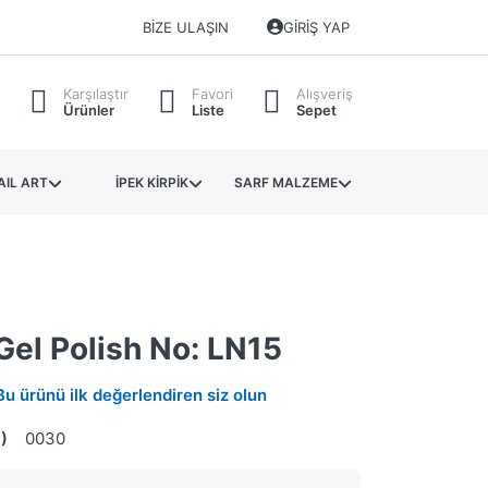
BIZE ULAŞIN
GIRIŞ YAP
Karşılaştır
Favori
Alışveriş
Ürünler
Liste
Sepet
AIL ART
İPEK KİRPİK
SARF MALZEME
Gel Polish No: LN15
Bu ürünü ilk değerlendiren siz olun
)
0030