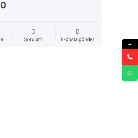
00
ma
Sorular?
E-posta gönder
→