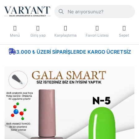
Menü
Giriş yap
Karşılaştırma
Favori Listesi
Sepet
3.000 ₺ ÜZERI SIPARIŞLERDE KARGO ÜCRETSIZ