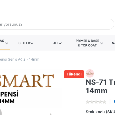
KAS
PRIMER & BASE
SETLER
JEL
N
R
& TOP COAT
ensi Geniş Ağız - 14mm
Tükendi
NS-71 Tı
14mm
Stok kodu (SKU