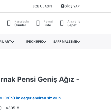
BIZE ULAŞIN
GIRIŞ YAP
Karşılaştır
Favori
Alışveriş
Ürünler
Liste
Sepet
AIL ART
İPEK KİRPİK
SARF MALZEME
rnak Pensi Geniş Ağız -
Bu ürünü ilk değerlendiren siz olun
)
A30518