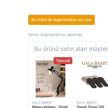
Bu ürünü ilk değerlendiren siz olun
Henüz değerlendirme yapılmadı.
Bu ürünü satın alan müşteri
Tükendi
S
GALA SMART
GALA SMART
oz Temizleme
Masa Lambası - Siyah
Topuk Törpü 100