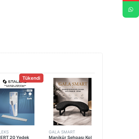
Tükendi
LEKS
GALA SMART
GALA SMART
ERT 20 Yedek
Manikür Sehpası Kol
Tek Kullanımlık