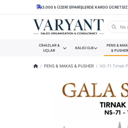
3.000 ₺ ÜZERI SIPARIŞLERDE KARGO ÜCRETSIZ
CİHAZLAR &
PENS & MA
KALICI OJE
UÇLAR
& PUSHE
PENS & MAKAS & PUSHER
NS-71 Tırnak P