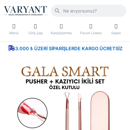
Menü
Giriş yap
Karşılaştırma
Favori Listesi
Sepet
3.000 ₺ ÜZERI SIPARIŞLERDE KARGO ÜCRETSIZ