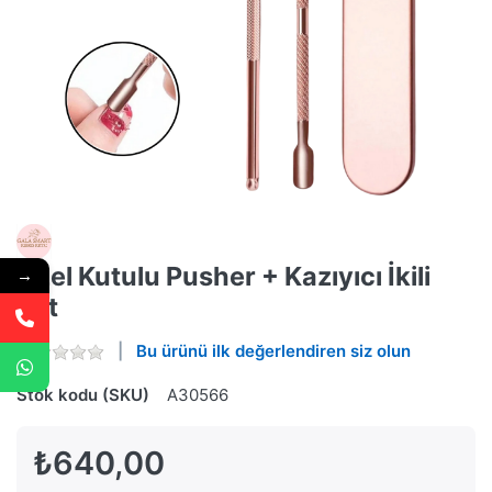
Özel Kutulu Pusher + Kazıyıcı İkili
→
Set
Bu ürünü ilk değerlendiren siz olun
Stok kodu (SKU)
A30566
₺640,00